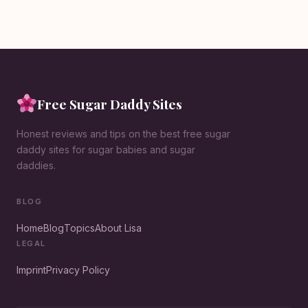
Free Sugar Daddy Sites
Honest reviews and tips on the best free sugar
daddy sites for sugar babies and sugar
daddies.
BLOG
Home
Blog
Topics
About Lisa
LEGAL
Imprint
Privacy Policy